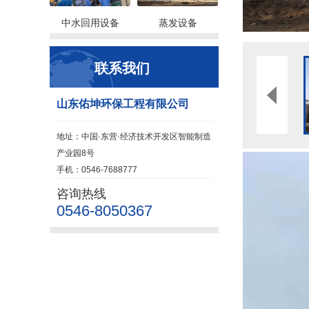
中水回用设备
蒸发设备
联系我们
山东佑坤环保工程有限公司
地址：中国·东营·经济技术开发区智能制造
产业园8号
手机：0546-7688777
咨询热线
0546-8050367