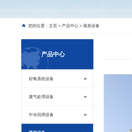
您的位置：
主页
>
产品中心
>
蒸发设备
产品中心
好氧系统设备
废气处理设备
中水回用设备